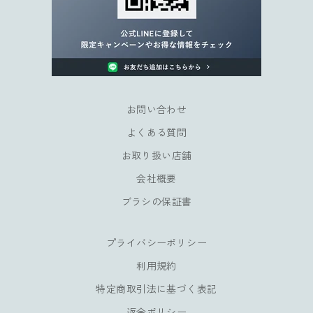
ン
ペ
ー
ン
や
会
員
お問い合わせ
様
よくある質問
だ
け
お取り扱い店舗
の
会社概要
特
典
ブラシの保証書
も
お
プライバシーポリシー
楽
し
利用規約
み
特定商取引法に基づく表記
い
返金ポリシー
た