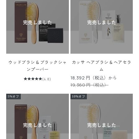
ウッドブラシ & ブラックシャ
カッサ ヘアブラシ & ヘアセラ
ンプーバー
ム
セール価格
18,392 円（税込）から
(4.8)
通常価格
19,360 円（税込）
5%オフ
10%オフ