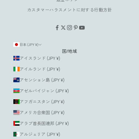
だ
カスタマーハラスメントに対する行動方針
け
ま
す
。
日本 (JPY ¥)
国/地域
ルアドレス
アイスランド (JPY ¥)
アイルランド (JPY ¥)
登
録
アセンション島 (JPY ¥)
す
る
アゼルバイジャン (JPY ¥)
アフガニスタン (JPY ¥)
アメリカ合衆国 (JPY ¥)
アラブ首長国連邦 (JPY ¥)
アルジェリア (JPY ¥)