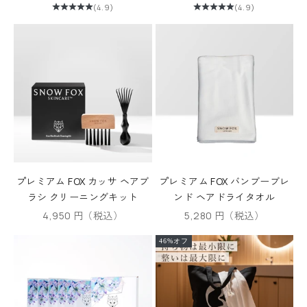
(4.9)
(4.9)
プレミアム FOX カッサ ヘアブ
プレミアム FOX バンブーブレ
ラシ クリーニングキット
ンド ヘアドライタオル
セール価格
セール価格
4,950 円（税込）
5,280 円（税込）
46%オフ