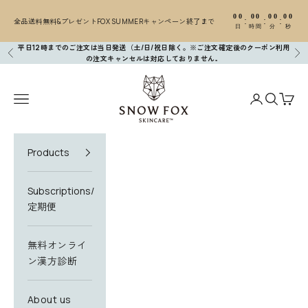
コンテンツへスキップ
00
00
00
00
:
:
:
全品送料無料&プレゼントFOX SUMMERキャンペーン終了まで
日
時間
分
秒
平日12時までのご注文は当日発送（土/日/祝日除く。※ご注文確定後のクーポン利用
前へ
次
の注文キャンセルは対応しておりません
。
SNOW FOX SKINCARE
メニューを開く
アカウントペ
検索を開
カー
Products
Subscriptions/
定期便
無料オンライ
ン漢方診断
About us