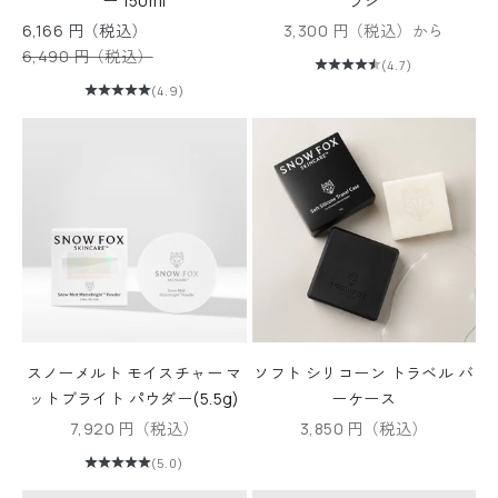
ー 150ml
ラシ
セール価格
セール価格
6,166 円（税込）
3,300 円（税込）から
通常価格
6,490 円（税込）
(4.7)
(4.9)
スノーメルト モイスチャー マ
ソフト シリコーン トラベル バ
ットブライト パウダー(5.5g)
ーケース
セール価格
セール価格
7,920 円（税込）
3,850 円（税込）
(5.0)