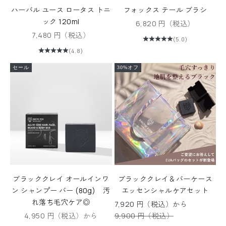
ハーバル ユース ロータス トニ
フォックス テール ブラシ
ック 120ml
セール価格
6,820 円（税込）
セール価格
7,480 円（税込）
(5.0)
(4.8)
セール
30%オフ
ブラッククレイ オールインワ
ブラッククレイ＆バーケース
ン シャンプー バー (80g) 汚
エッセンシャルケアセット
れ落ち毛穴ケア◎
セール価格
7,920 円（税込）から
セール価格
通常価格
4,950 円（税込）から
9,900 円（税込）