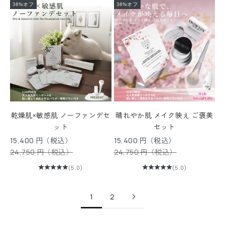
ー
38%オフ
38%オフ
ス
レ
タ
ー
に
登
録
す
る
乾燥肌×敏感肌 ノーファンデセ
晴れやか肌 メイク映え ご褒美
と
ット
セット
す
セール価格
セール価格
15,400 円（税込）
15,400 円（税込）
ぐ
通常価格
通常価格
24,750 円（税込）
24,750 円（税込）
に
使
(5.0)
(5.0)
え
る
1
2
1
0
%