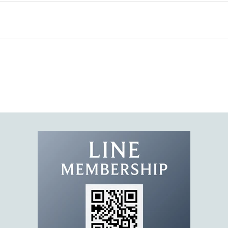
O
F
F
ク
ー
ポ
ン
コ
ー
ド
を
お
届
け
。
限
定
キ
ャ