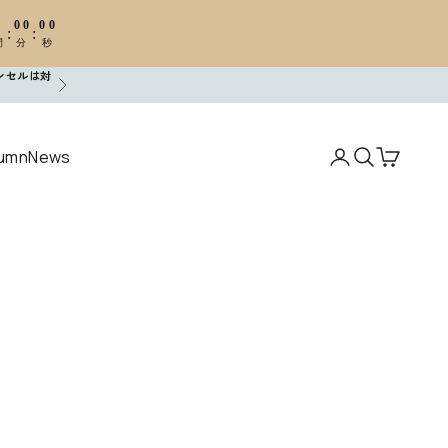
0
00
00
:
:
間
分
秒
ンセルは対
次へ
umn
News
アカウントペー
検索を開く
カートを