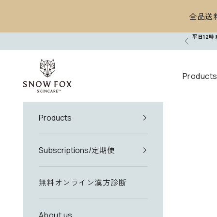
コンテンツへスキップ
全品送料
平日12
前へ
SNOW FOX SKINCARE
Product
Products
Subscriptions/定期便
無料オンライン漢方診断
About us