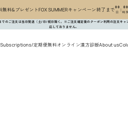
00
0
無料&プレゼントFOX SUMMERキャンペーン終了まで
:
日
時
時までのご注文は当日発送（土/日/祝日除く。※ご注文確定後のクーポン利用の注文キャ
応しておりません
。
s
Subscriptions/定期便
無料オンライン漢方診断
About us
Col