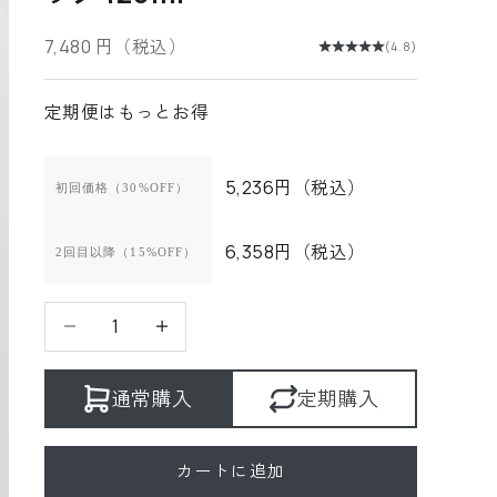
セール価格
7,480 円（税込）
(4.8)
定期便はもっとお得
5,236円（税込）
初回価格（30%OFF）
6,358円（税込）
2回目以降（15%OFF）
数量を減らす
数量を減らす
通常購入
定期購入
カートに追加