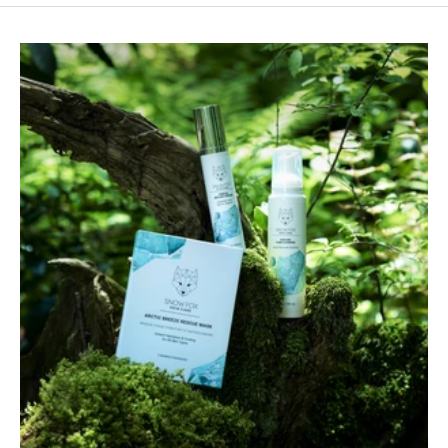
N
e
w
s
l
e
t
t