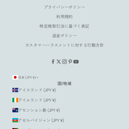
お
プライバシーポリシー
楽
し
利用規約
み
特定商取引法に基づく表記
い
返金ポリシー
た
だ
カスタマーハラスメントに対する行動方針
け
ま
す
。
日本 (JPY ¥)
国/地域
ルアドレス
アイスランド (JPY ¥)
アイルランド (JPY ¥)
登
録
アセンション島 (JPY ¥)
す
る
アゼルバイジャン (JPY ¥)