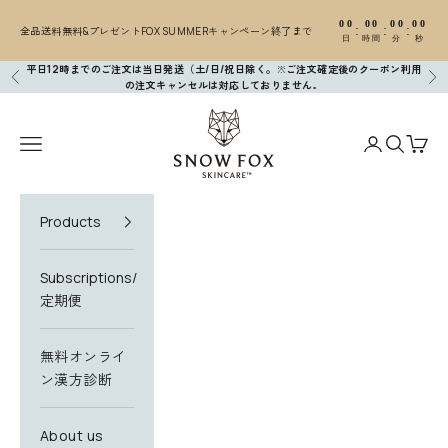
コンテンツへスキップ
00
00
00
00
:
:
:
全品送料無料&プレゼントFOX SUMMERキャンペーン終了まで
日
時間
分
秒
平日12時までのご注文は当日発送（土/日/祝日除く。※ご注文確定後のクーポン利用
前へ
次
の注文キャンセルは対応しておりません
。
SNOW FOX SKINCARE
メニューを開く
アカウントペ
検索を開
カー
Products
Subscriptions/
定期便
無料オンライ
ン漢方診断
About us