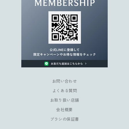
。
限
定
キ
ャ
ン
ペ
ー
ン
や
会
員
お問い合わせ
様
よくある質問
だ
け
お取り扱い店舗
の
会社概要
特
典
ブラシの保証書
も