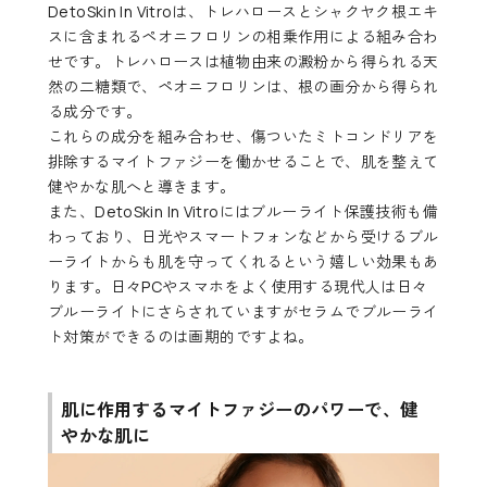
DetoSkin In Vitroは、トレハロースとシャクヤク根エキ
スに含まれるペオニフロリンの相乗作用による組み合わ
せです。トレハロースは植物由来の澱粉から得られる天
然の二糖類で、ペオニフロリンは、根の画分から得られ
る成分です。
これらの成分を組み合わせ、傷ついたミトコンドリアを
排除するマイトファジーを働かせることで、肌を整えて
健やかな肌へと導きます。
また、DetoSkin In Vitroにはブルーライト保護技術も備
わっており、日光やスマートフォンなどから受けるブル
ーライトからも肌を守ってくれるという嬉しい効果もあ
ります。日々PCやスマホをよく使用する現代人は日々
ブルーライトにさらされていますがセラムでブルーライ
ト対策ができるのは画期的ですよね。
肌に作用するマイトファジーのパワーで、健
やかな肌に