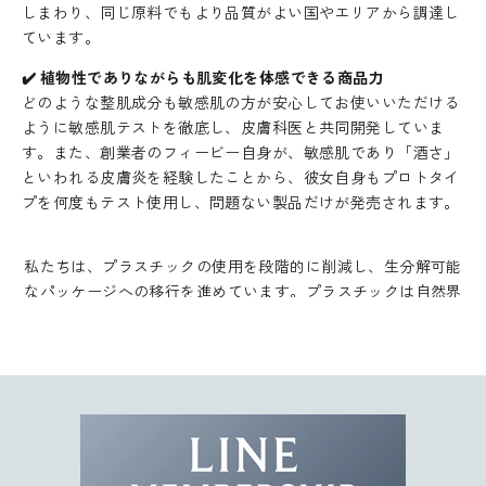
使
しまわり、同じ原料でもより品質がよい国やエリアから調達し
え
ています。
る
✔️ 植物性でありながらも肌変化を体感できる商品力
1
環境への取り組み
どのような整肌成分も敏感肌の方が安心してお使いいただける
0
SNOW FOX SKINCAREは、すべての製品容器に100%再生可能
ように敏感肌テストを徹底し、皮膚科医と共同開発していま
%
なPET素材を採用しています。PET素材は、従来よりも省エネ
す。また、創業者のフィービー自身が、敏感肌であり「酒さ」
O
ルギーでの再利用やリサイクルが可能です。
といわれる皮膚炎を経験したことから、彼女自身もプロトタイ
F
さらに、SNOW FOX SKINCAREの製品は動物実験を行わず、植
プを何度もテスト使用し、問題ない製品だけが発売されます。
F
物由来成分のみを使用しています。
ク
ー
私たちは、プラスチックの使用を段階的に削減し、生分解可能
ポ
なパッケージへの移行を進めています。プラスチックは自然界
ン
に長く残り、微細化したマイクロプラスチックが環境に与える
コ
影響も深刻です。
ー
ド
SNOW FOX SKINCAREとともに、肌にも地球にもやさしいスキ
を
ンケアを始めてみませんか？
お
届
け