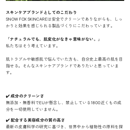
e
スキンケアブランドとしてのこだわり
r
SNOW FOX SKINCAREは安全でクリーンでありながらも、しっ
ニ
かりと効果を感じられる製品づくりにこだわっています。
ュ
ー
「ナチュラルでも、肌変化がなきゃ意味がない。」
ス
私たちはそう考えています。
レ
タ
肌トラブルや敏感肌で悩んでいた方も、自分史上最高の肌を目
ー
指せる。そんなスキンケアブランドでありたいと思っていま
に
す。
登
録
す
✔️ 成分のクリーンさ
る
無添加・無香料でEUが懸念し、禁止している1800近くもの成
と
分を一切使用していません。
す
ぐ
✔️ 配合する美容成分の質の高さ
に
最新の皮膚科学の研究に基づき、世界中から植物性の原料を探