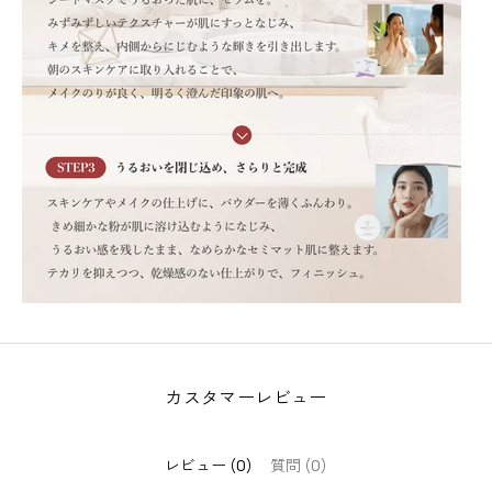
ニ
ュ
ー
ス
レ
タ
ー
に
登
録
す
る
と
す
ぐ
カスタマーレビュー
に
使
え
レビュー (0)
質問 (0)
る