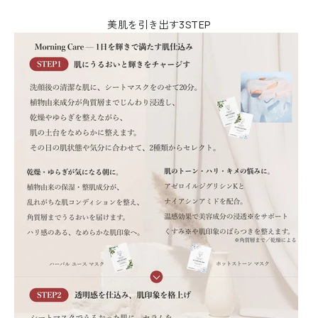
美肌を引き出す3STEP
N
e
w
s
l
e
t
t
e
r