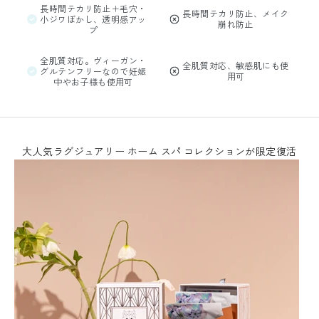
長時間テカリ防止＋毛穴・
長時間テカリ防止、メイク
小ジワぼかし、透明感アッ
崩れ防止
プ
全肌質対応。ヴィーガン・
全肌質対応、敏感肌にも使
グルテンフリーなので妊娠
用可
中やお子様も使用可
大人気ラグジュアリー ホーム スパ コレクションが限定復活