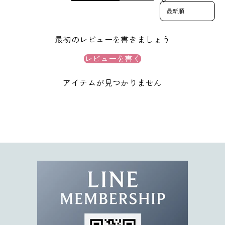
Sort reviews by
1
0
%
最初のレビューを書きましょう
O
F
レビューを書く
F
ク
アイテムが見つかりません
ー
ポ
ン
コ
ー
ド
を
お
届
け
。
限