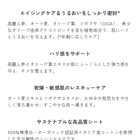
エイジングケア＆うるおいをしっかり密封*
高麗人参、オート麦、オリーブ葉、ツボクサ（CICA）、希少
なオリーブ由来グリコリピッドを含む植物成分で、肌にハリ
とうるおいを与えます。(*年齢に応じたケア)
ハリ感をサポート
高麗人参とオリーブ葉エキスが肌にふっくらとした弾力感を
与え、キメを整えます。
乾燥・敏感肌のレスキューケア
オート麦エキスとツボクサエキスが、かゆみや肌荒れをやさ
しく落ち着かせ、すこやかな肌へ導きます。
サステナブルな高品質シート
100%無漂白・オーガニック認証済イタリア産コットンを使用
した生分解性のシートマスクです。