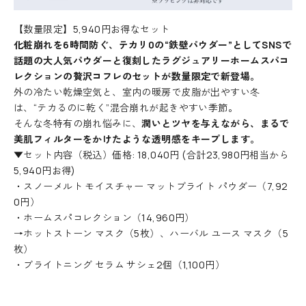
【数量限定】
5,940円お得なセット
化粧崩れを6時間防ぐ、テカリ0の“鉄壁パウダー”としてSNSで
話題の大人気パウダーと復刻した
ラグジュアリーホームスパコ
レクションの贅沢コフレのセットが数量限定で新登場。
外の冷たい乾燥空気と、室内の暖房で皮脂が出やすい冬
は、“テカるのに乾く”混合崩れが起きやすい季節。
そんな冬特有の崩れ悩みに、
潤いとツヤを与えながら、まるで
美肌フィルターをかけたような透明感をキープします。
▼セット内容（税込）価格: 18,040円 (合計23,980円相当から
5,940円お得)
・
スノーメルト モイスチャー マットブライト パウダー（
7,92
0円）
・ホームスパコレクション（
14,960円）
→ホットストーン マスク（5枚）、ハーバル ユース マスク（5
枚）
・ブライトニング セラム サシェ2個（1,100円）