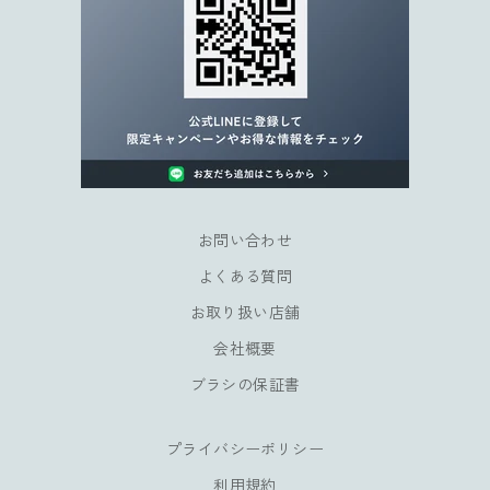
定
キ
ャ
ン
ペ
ー
ン
や
会
員
お問い合わせ
様
よくある質問
だ
け
お取り扱い店舗
の
会社概要
特
典
ブラシの保証書
も
お
プライバシーポリシー
楽
し
利用規約