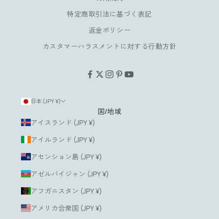
み
特定商取引法に基づく表記
い
返金ポリシー
た
だ
カスタマーハラスメントに対する行動方針
け
ま
す
。
日本 (JPY ¥)
国/地域
ルアドレス
アイスランド (JPY ¥)
アイルランド (JPY ¥)
登
録
アセンション島 (JPY ¥)
す
る
アゼルバイジャン (JPY ¥)
アフガニスタン (JPY ¥)
アメリカ合衆国 (JPY ¥)