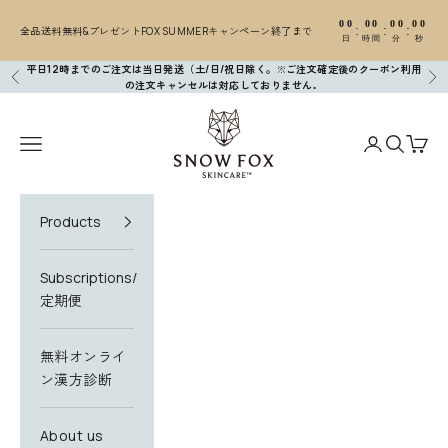
コンテンツへスキップ
00
00
00
00
:
:
:
全品送料無料&プレゼントFOX SUMMERキャンペーン終了まで
日
時間
分
秒
平日12時までのご注文は当日発送（土/日/祝日除く。※ご注文確定後のクーポン利用
前へ
次
の注文キャンセルは対応しておりません
。
SNOW FOX SKINCARE
メニューを開く
アカウントペ
検索を開
カー
Products
Subscriptions/
定期便
無料オンライ
ン漢方診断
About us