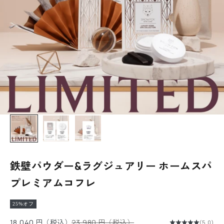
鉄壁パウダー&ラグジュアリー ホームスパ
プレミアムコフレ
25%オフ
セール価格
通常価格
18,040 円（税込）
23,980 円（税込）
(5.0)