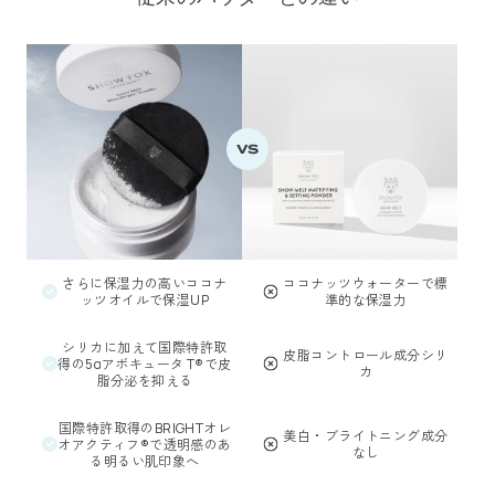
さらに保湿力の高いココナ
ココナッツウォーターで標
ッツオイルで保湿UP
準的な保湿力
シリカに加えて国際特許取
皮脂コントロール成分シリ
得の5αアボキュータ T®で皮
カ
脂分泌を抑える
国際特許取得のBRIGHTオレ
美白・ブライトニング成分
オアクティフ®で透明感のあ
なし
る明るい肌印象へ