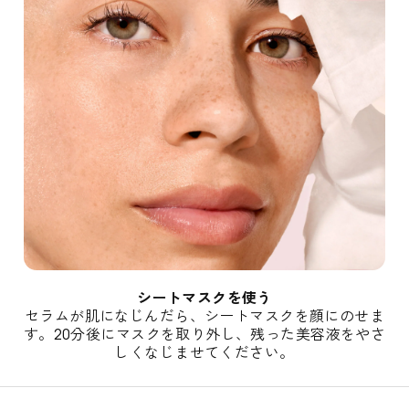
w
s
l
e
t
t
e
r
ニ
ュ
シートマスクを使う
ー
セラムが肌になじんだら、シートマスクを顔にのせま
す。20分後にマスクを取り外し、残った美容液をやさ
ス
しくなじませてください。
レ
タ
ー