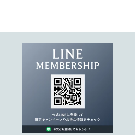
ポ
ン
コ
ー
ド
を
お
届
け
。
限
定
キ
ャ
ン
ペ
ー
ン
や