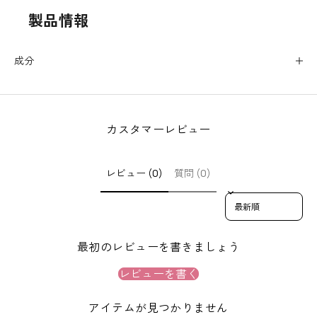
に
製品情報
登
録
す
成分
る
と
す
ぐ
カスタマーレビュー
に
使
え
レビュー (0)
質問 (0)
る
Sort reviews by
1
0
%
最初のレビューを書きましょう
O
F
レビューを書く
F
ク
アイテムが見つかりません
ー