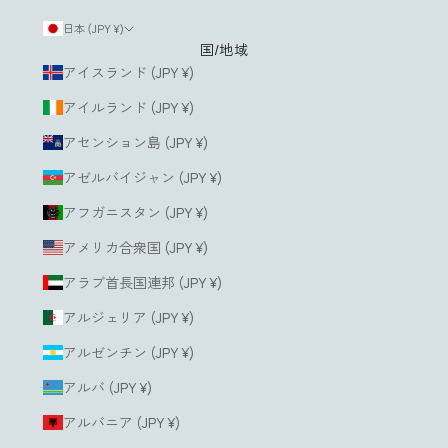
日本 (JPY ¥)
国/地域
ルアドレス
アイスランド (JPY ¥)
アイルランド (JPY ¥)
登
録
アセンション島 (JPY ¥)
す
る
アゼルバイジャン (JPY ¥)
アフガニスタン (JPY ¥)
アメリカ合衆国 (JPY ¥)
アラブ首長国連邦 (JPY ¥)
アルジェリア (JPY ¥)
アルゼンチン (JPY ¥)
アルバ (JPY ¥)
アルバニア (JPY ¥)