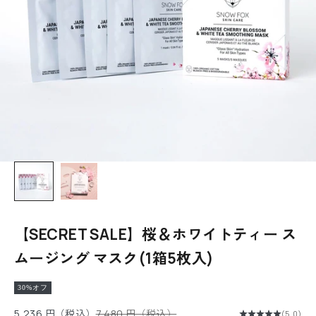
【SECRET SALE】桜＆ホワイトティー ス
ムージング マスク(1箱5枚入)
30%オフ
セール価格
通常価格
5,236 円（税込）
7,480 円（税込）
(5.0)