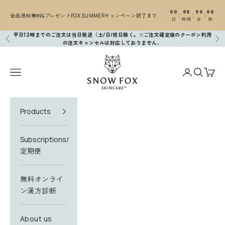
コンテンツへスキップ
00
00
00
00
:
:
:
全品送料無料&プレゼントFOX SUMMERキャンペーン終了まで
日
時間
分
秒
平日12時までのご注文は当日発送（土/日/祝日除く。※ご注文確定後のクーポン利用
前へ
次
の注文キャンセルは対応しておりません
。
SNOW FOX SKINCARE
メニューを開く
アカウントペ
検索を開
カー
Products
Subscriptions/
定期便
無料オンライ
ン漢方診断
About us