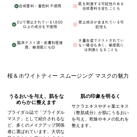
肌を刺激する可能性のある
合成香料・着色料 不使用
合成香料を含むことも
EUで禁止されている1,800
禁止成分が含まれている可
以上の成分を不使用
能性も
大量生産でテストされてい
臨床テスト済・皮膚科医推
ない場合も多く、敏感肌に
奨、敏感肌にも◎
は刺激となることも
桜＆ホワイトティー スムージング マスクの魅力
うるおいを与え、肌をな
肌の印象を明るく
めらかに整えます
サクラエキスやチャ葉エキス
ブライダル誌で「ブライダル
（整肌成分）が肌にうるおい
マスク」として紹介されるな
を与え、乾燥やキメの乱れを
ど、多くのメイクアップ関係
整えます。
者に選ばれています。大切な