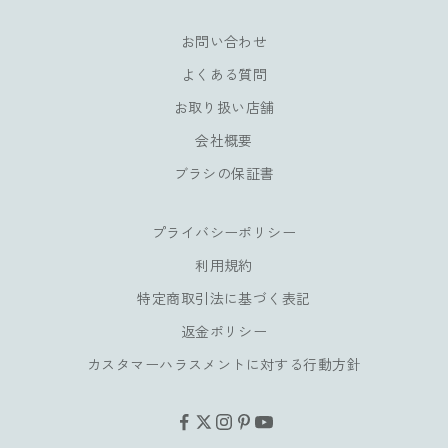
会
員
お問い合わせ
様
よくある質問
だ
け
お取り扱い店舗
の
会社概要
特
典
ブラシの保証書
も
お
プライバシーポリシー
楽
し
利用規約
み
特定商取引法に基づく表記
い
返金ポリシー
た
だ
カスタマーハラスメントに対する行動方針
け
ま
す
。