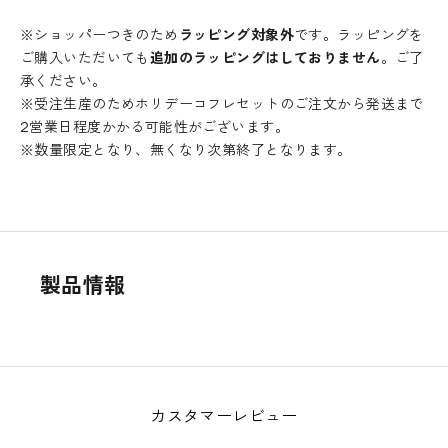
e
※ショッパーつきのため
ラッピング対象外
です。ラッピングを
r
ご購入いただいても
追加のラッピングはしておりません
。ご了
承ください。
ニ
※受注生産のためホリデーコフレセットのご注文から発送まで
ュ
2営業日程度かかる可能性がございます。
ー
※数量限定となり、無くなり次第終了となります。
ス
レ
タ
ー
に
登
製品情報
録
す
る
と
す
ぐ
カスタマーレビュー
に