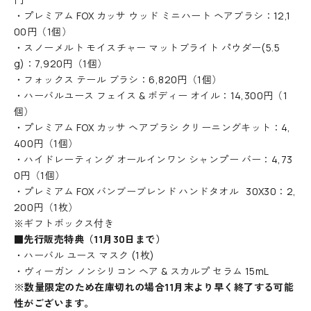
・プレミアム FOX カッサ ウッド ミニハート ヘアブラシ：12,1
00円（1個）
・スノーメルト モイスチャー マットブライト パウダー(5.5
g)：7,920
円（1個）
・フォックス テール ブラシ：6,820円（1個）
・ハーバルユース フェイス & ボディー オイル：14,300円（1
個）
・
プレミアム FOX カッサ ヘアブラシ クリーニングキット：4,
N
400円（1個）
e
・ハイドレーティング オールインワン シャンプー バー：4,73
0円（1個）
w
・プレミアム FOX バンブーブレンド ハンドタオル 30X30：2,
s
200円（1枚）
※ギフトボックス付き
l
■先行販売特典（11月30日まで）
e
・
ハーバル ユース マスク (1枚)
・ヴィーガン ノンシリコン ヘア & スカルプ セラム 15mL
t
※数量限定のため在庫切れの場合11月末より早く終了する可能
t
性がございます。