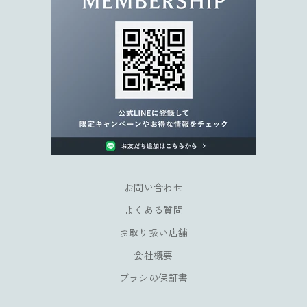
。
限
定
キ
ャ
ン
ペ
ー
ン
や
会
員
お問い合わせ
様
よくある質問
だ
け
お取り扱い店舗
の
会社概要
特
典
ブラシの保証書
も