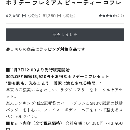
ホリデー プレミアム ビューティー コフレ
セール価格
通常価格
42,460 円（税込）
61,380 円（税込）
(4.7)
完売しました
🎁こちらの商品は
ラッピング対象商品
です
■11月7日12:00より先行販売開始
30%OFF 総額18,920
円
もお得なホリデーコフレセット
“髪も肌も、光をまとう。贅沢に満たされる時間。”
年末のご褒美にふさわしい、ラグジュアリーなトータルケアセ
ット。
楽天ランキング1位2冠受賞のハートブラシとSNSで話題の鉄壁
パウダーを中心に、フェイス・ボディ・ヘアをすべて整えるス
ペシャルライン。
■セット内容（全て税込価格）
合計金額：61,380円→42,460
円