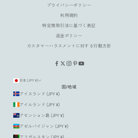
お
プライバシーポリシー
楽
し
利用規約
み
特定商取引法に基づく表記
い
返金ポリシー
た
だ
カスタマーハラスメントに対する行動方針
け
ま
す
。
日本 (JPY ¥)
国/地域
ルアドレス
アイスランド (JPY ¥)
アイルランド (JPY ¥)
登
録
アセンション島 (JPY ¥)
す
る
アゼルバイジャン (JPY ¥)
アフガニスタン (JPY ¥)