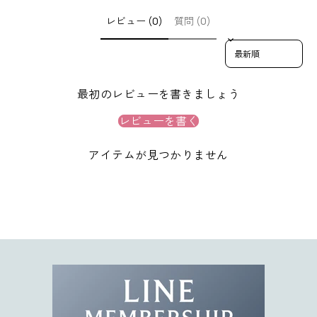
使
え
レビュー (0)
質問 (0)
る
Sort reviews by
1
0
%
最初のレビューを書きましょう
O
F
レビューを書く
F
ク
アイテムが見つかりません
ー
ポ
ン
コ
ー
ド
を
お
届
け