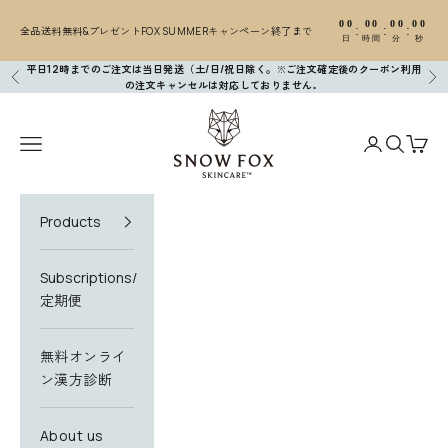
コンテンツへスキップ
00
00
00
00
:
:
:
全品送料無料&プレゼントFOX SUMMERキャンペーン終了まで
日
時間
分
秒
平日12時までのご注文は当日発送（土/日/祝日除く。※ご注文確定後のクーポン利用
前へ
次
の注文キャンセルは対応しておりません
。
SNOW FOX SKINCARE
メニューを開く
アカウントペ
検索を開
カー
Products
Subscriptions/
定期便
無料オンライ
ン漢方診断
About us