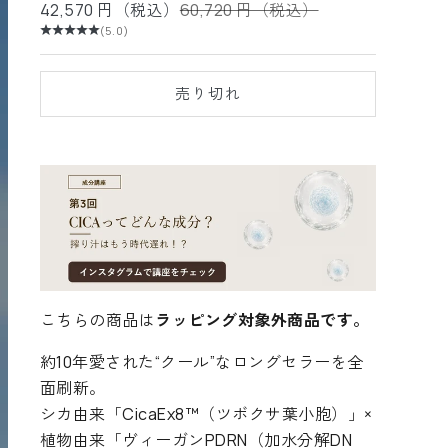
セール価格
通常価格
42,570 円（税込）
60,720 円（税込）
(5.0)
売り切れ
こちらの商品は
ラッピング対象外商品です。
約10年愛された“クール”なロングセラーを全
面刷新。
シカ由来「CicaEx8™
（ツボクサ葉小胞）」×
植物由来「ヴィーガンPDRN
（加水分解DN