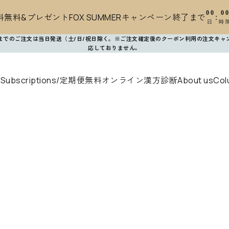
00
0
無料&プレゼントFOX SUMMERキャンペーン終了まで
:
日
時
時までのご注文は当日発送（土/日/祝日除く。※ご注文確定後のクーポン利用の注文キャ
応しておりません
。
s
Subscriptions/定期便
無料オンライン漢方診断
About us
Col