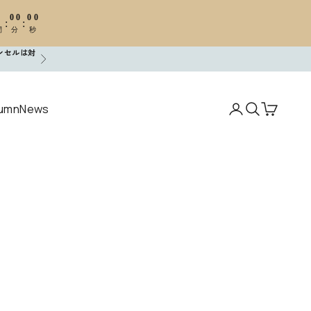
0
00
00
:
:
間
分
秒
ンセルは対
次へ
umn
News
アカウントペー
検索を開く
カートを