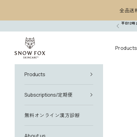
コンテンツへスキップ
全品送料
平日12
前へ
SNOW FOX SKINCARE
Product
Products
Subscriptions/定期便
無料オンライン漢方診断
About us