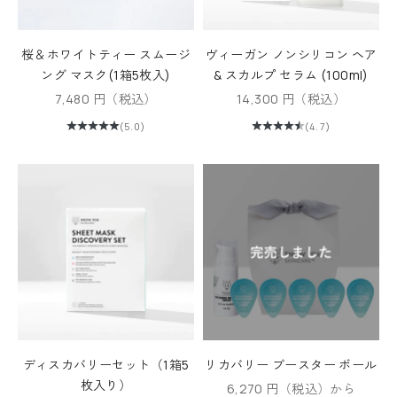
桜＆ホワイトティー スムージ
ヴィーガン ノンシリコン ヘア
ング マスク(1箱5枚入)
& スカルプ セラム (100ml)
セール価格
セール価格
7,480 円（税込）
14,300 円（税込）
(5.0)
(4.7)
ディスカバリーセット（1箱5
リカバリー ブースター ボール
枚入り）
セール価格
6,270 円（税込）から