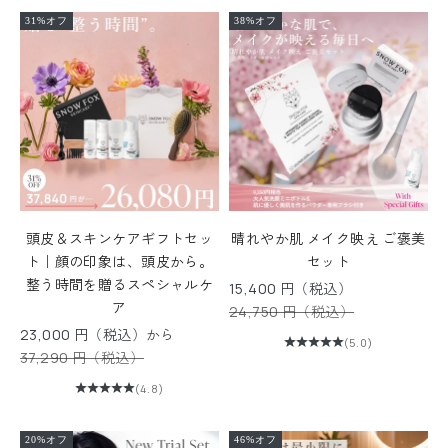
31%オフ
38%オフ
頭皮＆スキンケアギフトセッ
晴れやか肌 メイク映え ご褒美
ト｜顔の印象は、頭皮から。
セット
整う時間を贈るスペシャルケ
セール価格
15,400 円（税込）
ア
通常価格
24,750 円（税込）
セール価格
23,000 円（税込）から
(5.0)
通常価格
37,290 円（税込）
(4.8)
20%オフ
46%オフ