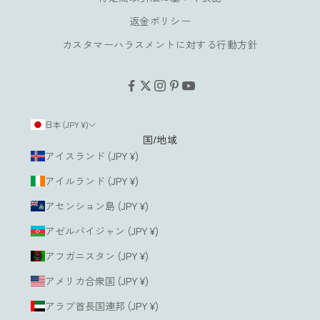
い
返金ポリシー
た
だ
カスタマーハラスメントに対する行動方針
け
ま
す
。
日本 (JPY ¥)
国/地域
ルアドレス
アイスランド (JPY ¥)
アイルランド (JPY ¥)
登
録
アセンション島 (JPY ¥)
す
る
アゼルバイジャン (JPY ¥)
アフガニスタン (JPY ¥)
アメリカ合衆国 (JPY ¥)
アラブ首長国連邦 (JPY ¥)