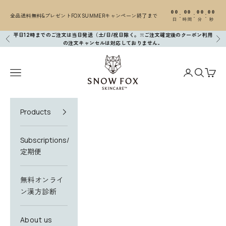
コンテンツへスキップ
00
00
00
00
:
:
:
全品送料無料&プレゼントFOX SUMMERキャンペーン終了まで
日
時間
分
秒
平日12時までのご注文は当日発送（土/日/祝日除く。※ご注文確定後のクーポン利用
前へ
次
の注文キャンセルは対応しておりません
。
SNOW FOX SKINCARE
メニューを開く
アカウントペ
検索を開
カー
Products
Subscriptions/
定期便
無料オンライ
ン漢方診断
About us