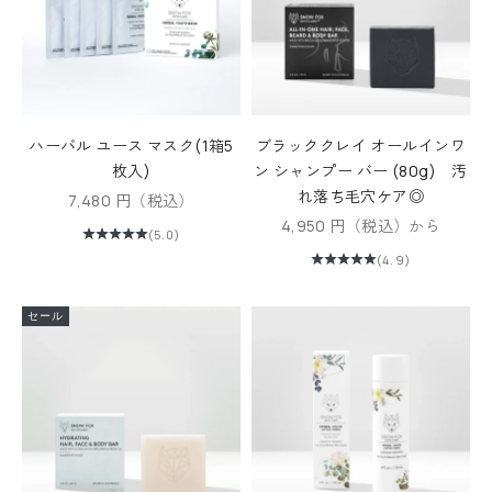
ハーバル ユース マスク(1箱5
ブラッククレイ オールインワ
枚入)
ン シャンプー バー (80g) 汚
れ落ち毛穴ケア◎
セール価格
7,480 円（税込）
セール価格
4,950 円（税込）から
(5.0)
(4.9)
セール