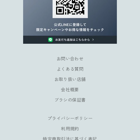
ャ
ン
ペ
ー
ン
や
会
員
お問い合わせ
様
よくある質問
だ
け
お取り扱い店舗
の
会社概要
特
典
ブラシの保証書
も
お
プライバシーポリシー
楽
し
利用規約
み
特定商取引法に基づく表記