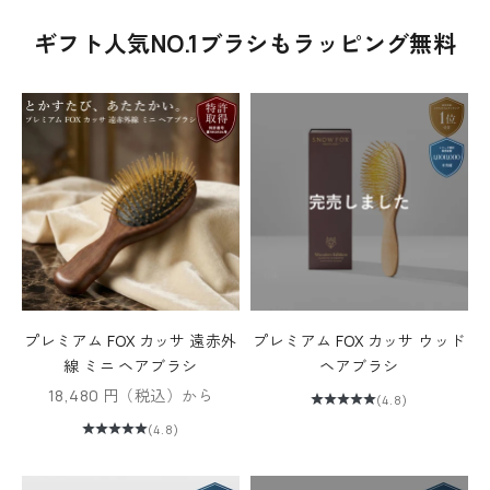
ギフト人気NO.1ブラシもラッピング無料
プレミアム FOX カッサ 遠赤外
プレミアム FOX カッサ ウッド
線 ミニ ヘアブラシ
ヘアブラシ
セール価格
18,480 円（税込）から
(4.8)
(4.8)