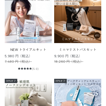
N
e
w
s
NEW トライアルキット
ミニマリストバスセット
セール価格
セール価格
5,980 円（税込）
9,900 円（税込）
l
通常価格
通常価格
7,480 円（税込）
18,260 円（税込）
e
(5.0)
t
t
38%オフ
30%オフ
e
r
ニ