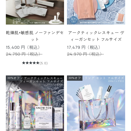
ュ
ー
ス
レ
タ
乾燥肌×敏感肌 ノーファンデセ
アークティックレスキュー ヴ
ー
ット
ィーガンセット フルサイズ
に
セール価格
セール価格
15,400 円（税込）
17,479 円（税込）
登
通常価格
通常価格
24,750 円（税込）
24,970 円（税込）
録
(5.0)
す
る
と
30%オフ
30%オフ
す
ぐ
に
使
え
る
1