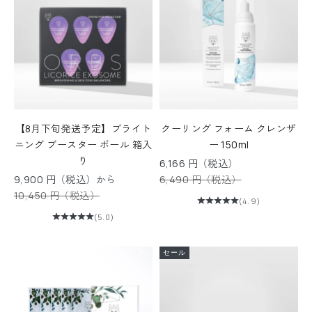
【8月下旬発送予定】ブライト
クーリング フォーム クレンザ
ニング ブースター ボール 箱入
ー 150ml
り
セール価格
6,166 円（税込）
セール価格
通常価格
9,900 円（税込）から
6,490 円（税込）
通常価格
10,450 円（税込）
(4.9)
(5.0)
セール