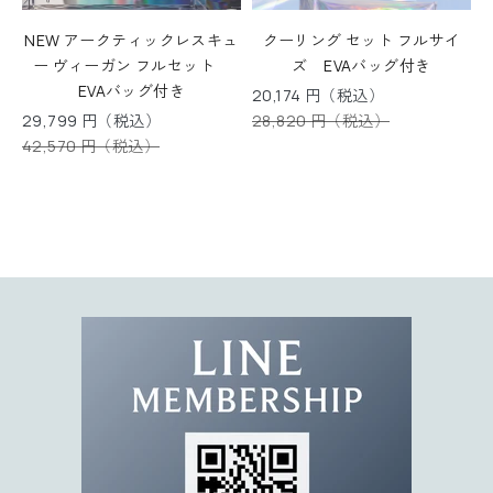
0
%
NEW アークティックレスキュ
クーリング セット フルサイ
O
ー ヴィーガン フルセット
ズ EVAバッグ付き
F
EVAバッグ付き
セール価格
20,174 円（税込）
F
セール価格
通常価格
29,799 円（税込）
28,820 円（税込）
ク
通常価格
42,570 円（税込）
ー
ポ
ン
コ
ー
ド
を
お
届
け
。
限
定
キ