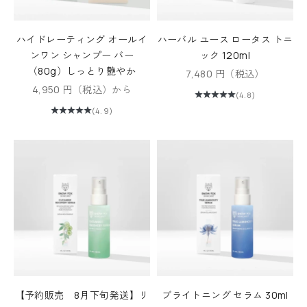
ハイドレーティング オールイ
ハーバル ユース ロータス トニ
ンワン シャンプー バー
ック 120ml
（80g）しっとり艶やか
セール価格
7,480 円（税込）
セール価格
4,950 円（税込）から
(4.8)
(4.9)
【予約販売 8月下旬発送】リ
ブライトニング セラム 30ml