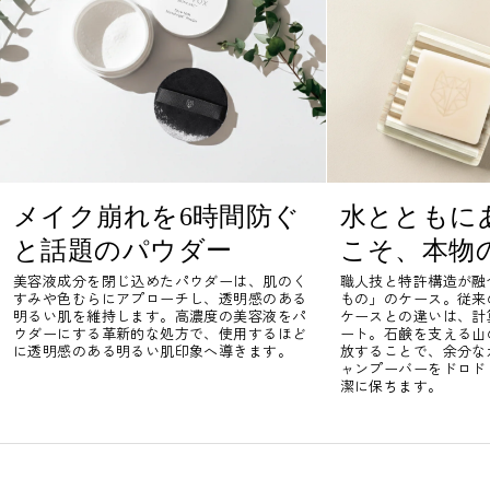
メイク崩れを6時間防ぐ
水とともに
と話題のパウダー
こそ、本物
美容液成分を閉じ込めたパウダーは、肌のく
職人技と特許構造が融
すみや色むらにアプローチし、透明感のある
もの」のケース。従来
明るい肌を維持します。高濃度の美容液をパ
ケースとの違いは、計
ウダーにする革新的な処方で、使用するほど
ート。石鹸を支える山
に透明感のある明るい肌印象へ導きます。
放することで、余分な
ャンプーバーをドロド
潔に保ちます。