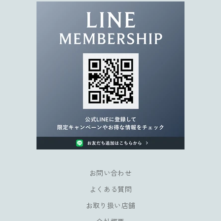
お
届
け
。
限
定
キ
ャ
ン
ペ
ー
ン
や
会
員
お問い合わせ
様
よくある質問
だ
け
お取り扱い店舗
の