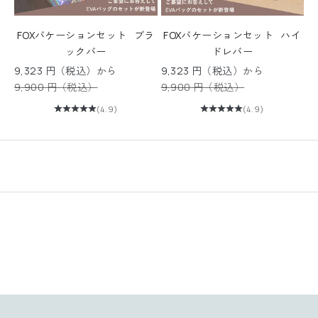
す
ぐ
FOXバケーションセット ブラ
FOXバケーションセット ハイ
に
ックバー
ドレバー
使
セール価格
セール価格
9,323 円（税込）から
9,323 円（税込）から
え
通常価格
通常価格
9,900 円（税込）
9,900 円（税込）
る
1
(4.9)
(4.9)
0
%
O
F
F
ク
ー
ポ
ン
コ
ー
ド
を