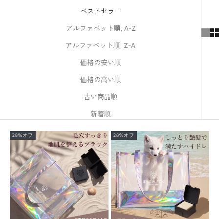
t
ベストセラー
t
アルファベット順, A-Z
e
アルファベット順, Z-A
r
価格の安い順
ニ
価格の高い順
ュ
古い商品順
ー
ス
新着順
レ
タ
28%オフ
28%オフ
ー
に
登
録
す
る
と