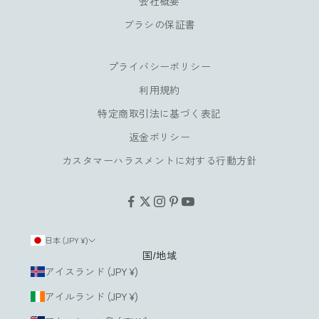
会社概要
特
典
ブラシの保証書
も
お
プライバシーポリシー
楽
し
利用規約
み
特定商取引法に基づく表記
い
返金ポリシー
た
だ
カスタマーハラスメントに対する行動方針
け
ま
す
。
日本 (JPY ¥)
国/地域
ルアドレス
アイスランド (JPY ¥)
アイルランド (JPY ¥)
登
録