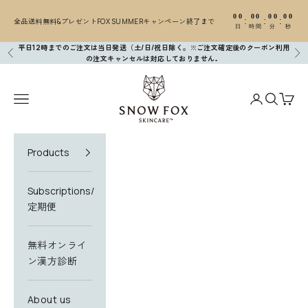
コンテンツへスキップ
00
00
00
00
:
:
:
全品送料無料&プレゼントFOX SUMMERキャンペーン終了まで
日
時間
分
秒
平日12時までのご注文は当日発送（土/日/祝日除く。※ご注文確定後のクーポン利用
前へ
次
の注文キャンセルは対応しておりません
。
SNOW FOX SKINCARE
メニューを開く
アカウントペ
検索を開
カー
Products
Subscriptions/
定期便
無料オンライ
ン漢方診断
About us