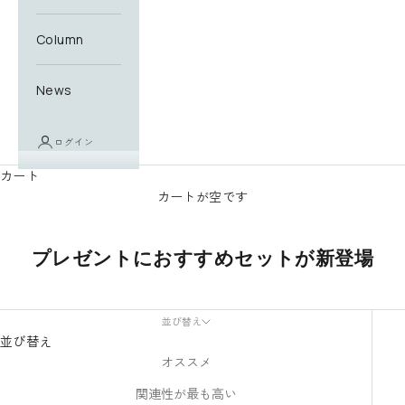
Column
News
ログイン
カート
カートが空です
N
プレゼントにおすすめセットが新登場
e
w
並び替え
s
並び替え
オススメ
l
関連性が最も高い
e