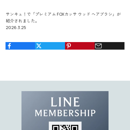
1
0
サンキュ！で「プレミアム FOXカッサ ウッド ヘアブラシ」が
%
紹介されました。
O
2026.3.25
F
F
ク
ー
ポ
ン
コ
ー
ド
を
お
届
け
。
限
定