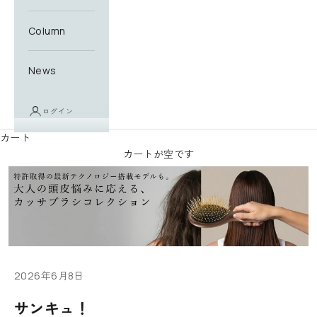
ニ
ュ
Column
ー
ス
News
レ
タ
ー
ログイン
に
カート
登
カートが空です
録
す
る
と
す
ぐ
に
使
2026年6月8日
え
サンキュ！
る