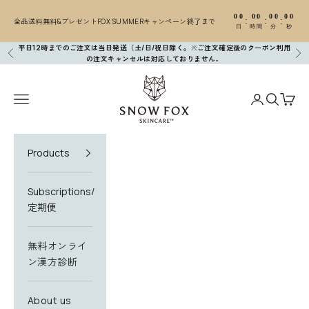
コンテンツへスキップ
00
00
00
00
:
:
:
全品送料無料&プレゼントFOX SUMMERキャンペーン終了まで
日
時間
分
秒
平日12時までのご注文は当日発送（土/日/祝日除く。※ご注文確定後のクーポン利用
前へ
次
の注文キャンセルは対応しておりません
。
SNOW FOX SKINCARE
N
メニューを開く
アカウントペ
検索を開
カー
e
w
Products
s
l
Subscriptions/
e
定期便
t
無料オンライ
t
ン漢方診断
e
r
About us