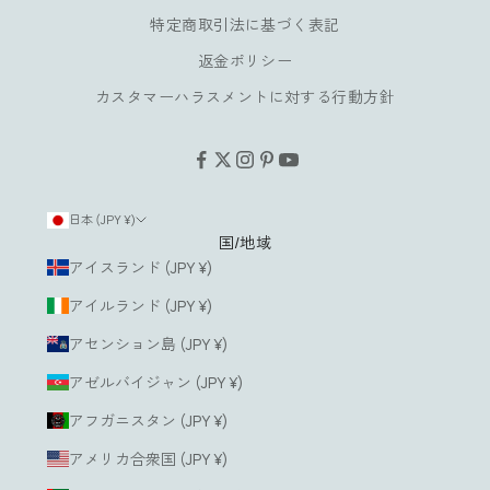
み
特定商取引法に基づく表記
い
返金ポリシー
た
だ
カスタマーハラスメントに対する行動方針
け
ま
す
。
日本 (JPY ¥)
国/地域
ルアドレス
アイスランド (JPY ¥)
アイルランド (JPY ¥)
登
録
アセンション島 (JPY ¥)
す
る
アゼルバイジャン (JPY ¥)
アフガニスタン (JPY ¥)
アメリカ合衆国 (JPY ¥)