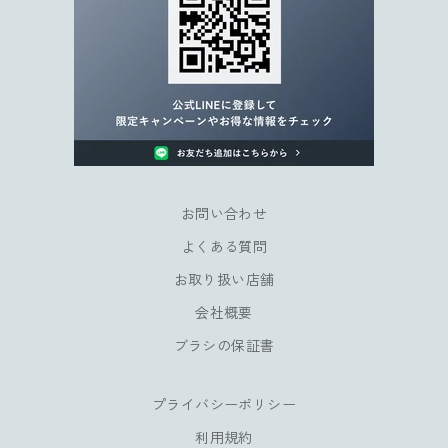
キ
ャ
ン
ペ
ー
ン
や
会
員
お問い合わせ
様
よくある質問
だ
け
お取り扱い店舗
の
会社概要
特
典
ブラシの保証書
も
お
プライバシーポリシー
楽
し
利用規約