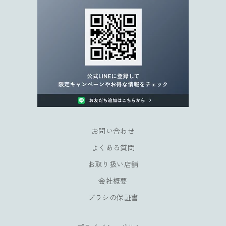
限
定
キ
ャ
ン
ペ
ー
ン
や
会
員
お問い合わせ
様
よくある質問
だ
け
お取り扱い店舗
の
会社概要
特
典
ブラシの保証書
も
お