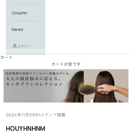
e
r
Column
ニ
ュ
News
ー
ス
レ
ログイン
タ
カート
ー
カートが空です
に
登
録
す
る
と
す
ぐ
2024年11月29日
メディア掲載
に
HOUYHNHNM
使