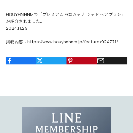
え
る
HOUYHNHNMで「プレミアム FOXカッサ ウッド ヘアブラシ」
1
が紹介されました。
0
2024.11.29
%
O
掲載内容：
https://www.houyhnhnm.jp/feature/924771/
F
F
ク
ー
ポ
ン
コ
ー
ド
を
お
届
け
。