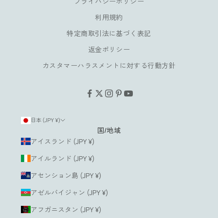
プライバシーポリシー
楽
し
利用規約
み
特定商取引法に基づく表記
い
返金ポリシー
た
だ
カスタマーハラスメントに対する行動方針
け
ま
す
。
日本 (JPY ¥)
国/地域
ルアドレス
アイスランド (JPY ¥)
アイルランド (JPY ¥)
登
録
アセンション島 (JPY ¥)
す
る
アゼルバイジャン (JPY ¥)
アフガニスタン (JPY ¥)