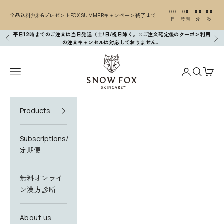
コンテンツへスキップ
00
00
00
00
:
:
:
全品送料無料&プレゼントFOX SUMMERキャンペーン終了まで
日
時間
分
秒
平日12時までのご注文は当日発送（土/日/祝日除く。※ご注文確定後のクーポン利用
前へ
次
の注文キャンセルは対応しておりません
。
SNOW FOX SKINCARE
メニューを開く
アカウントペ
検索を開
カー
N
e
Products
w
s
Subscriptions/
定期便
l
e
無料オンライ
t
ン漢方診断
t
About us