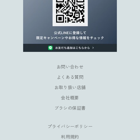
キ
ャ
ン
ペ
ー
ン
や
会
員
お問い合わせ
様
よくある質問
だ
け
お取り扱い店舗
の
会社概要
特
典
ブラシの保証書
も
お
プライバシーポリシー
楽
し
利用規約