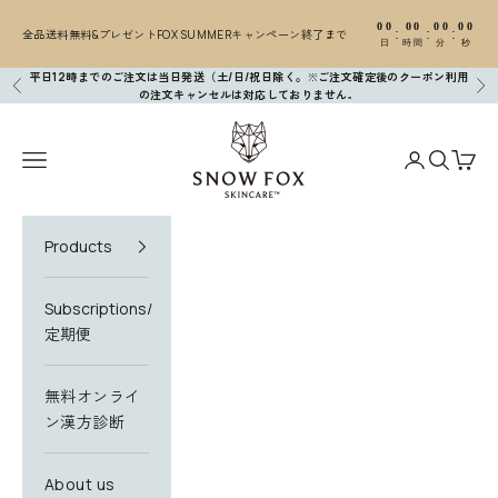
コンテンツへスキップ
00
00
00
00
:
:
:
全品送料無料&プレゼントFOX SUMMERキャンペーン終了まで
日
時間
分
秒
平日12時までのご注文は当日発送（土/日/祝日除く。※ご注文確定後のクーポン利用
前へ
次
の注文キャンセルは対応しておりません
。
SNOW FOX SKINCARE
N
メニューを開く
アカウントペ
検索を開
カー
e
w
Products
s
l
Subscriptions/
e
定期便
t
無料オンライ
t
ン漢方診断
e
r
About us