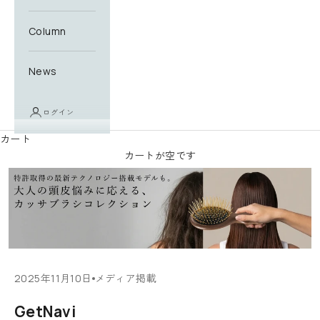
ニ
ュ
Column
ー
ス
News
レ
タ
ー
ログイン
に
カート
登
カートが空です
録
す
る
と
す
ぐ
に
使
2025年11月10日
メディア掲載
え
GetNavi
る