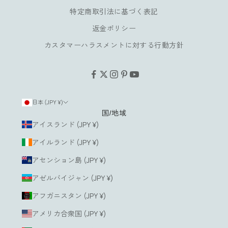
み
特定商取引法に基づく表記
い
返金ポリシー
た
だ
カスタマーハラスメントに対する行動方針
け
ま
す
。
日本 (JPY ¥)
国/地域
ルアドレス
アイスランド (JPY ¥)
アイルランド (JPY ¥)
登
録
アセンション島 (JPY ¥)
す
る
アゼルバイジャン (JPY ¥)
アフガニスタン (JPY ¥)
アメリカ合衆国 (JPY ¥)