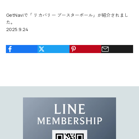
1
0
GetNaviで「
リカバリー ブースターボール
」が紹介されまし
%
た。
O
2025.9.24
F
F
ク
ー
ポ
ン
コ
ー
ド
を
お
届
け
。
限
定