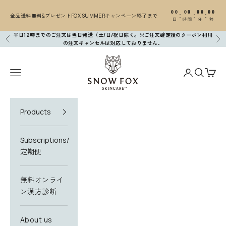
コンテンツへスキップ
00
00
00
00
:
:
:
全品送料無料&プレゼントFOX SUMMERキャンペーン終了まで
日
時間
分
秒
平日12時までのご注文は当日発送（土/日/祝日除く。※ご注文確定後のクーポン利用
前へ
次
の注文キャンセルは対応しておりません
。
SNOW FOX SKINCARE
N
メニューを開く
アカウントペ
検索を開
カー
e
w
Products
s
l
Subscriptions/
e
定期便
t
無料オンライ
t
ン漢方診断
e
r
About us