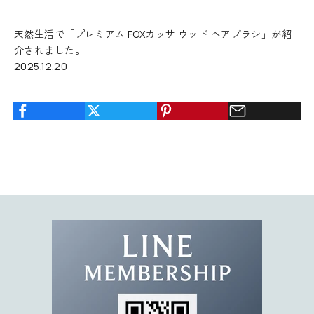
1
0
天然生活で「プレミアム FOXカッサ ウッド ヘアブラシ」が紹
%
介されました。
O
2025.12.20
F
F
ク
ー
ポ
ン
コ
ー
ド
を
お
届
け
。
限
定