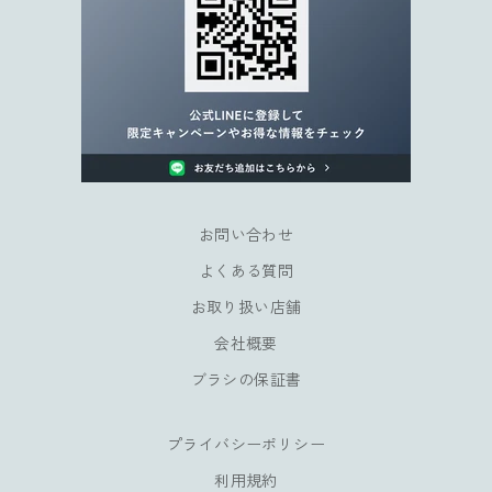
キ
ャ
ン
ペ
ー
ン
や
会
員
お問い合わせ
様
よくある質問
だ
け
お取り扱い店舗
の
会社概要
特
典
ブラシの保証書
も
お
プライバシーポリシー
楽
し
利用規約