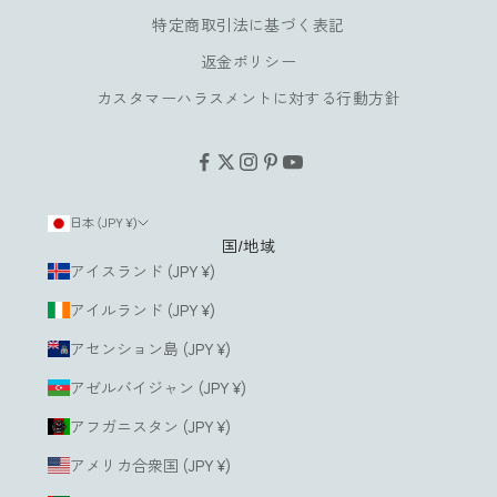
み
特定商取引法に基づく表記
い
返金ポリシー
た
だ
カスタマーハラスメントに対する行動方針
け
ま
す
。
日本 (JPY ¥)
国/地域
ルアドレス
アイスランド (JPY ¥)
アイルランド (JPY ¥)
登
録
アセンション島 (JPY ¥)
す
る
アゼルバイジャン (JPY ¥)
アフガニスタン (JPY ¥)
アメリカ合衆国 (JPY ¥)