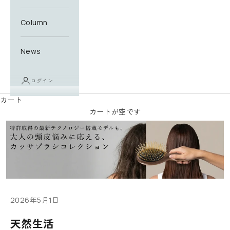
ニ
ュ
Column
ー
ス
News
レ
タ
ー
ログイン
に
カート
登
カートが空です
録
す
る
と
す
ぐ
に
使
2026年5月1日
え
天然生活
る