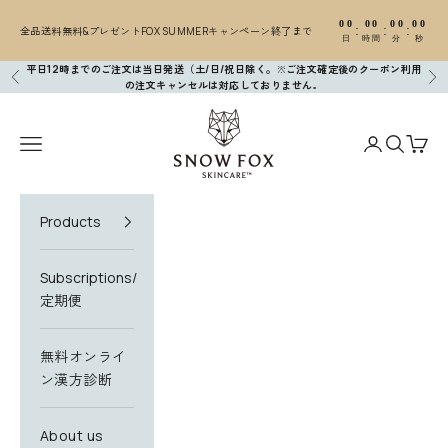
コンテンツへスキップ
00
00
00
00
:
:
:
全品送料無料&プレゼントFOX SUMMERキャンペーン終了まで
日
時間
分
秒
平日12時までのご注文は当日発送（土/日/祝日除く。※ご注文確定後のクーポン利用
前へ
次
の注文キャンセルは対応しておりません
。
SNOW FOX SKINCARE
メニューを開く
アカウントペ
検索を開
カー
Products
Subscriptions/
定期便
無料オンライ
ン漢方診断
About us