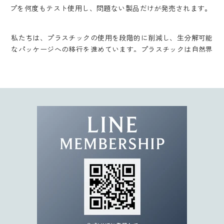
さらに、SNOW FOX SKINCAREの製品は動物実験を行わず、植
プを何度もテスト使用し、問題ない製品だけが発売されます。
F
物由来成分のみを使用しています。
ク
ー
私たちは、プラスチックの使用を段階的に削減し、生分解可能
ポ
なパッケージへの移行を進めています。プラスチックは自然界
ン
に長く残り、微細化したマイクロプラスチックが環境に与える
コ
影響も深刻です。
ー
ド
SNOW FOX SKINCAREとともに、肌にも地球にもやさしいスキ
を
ンケアを始めてみませんか？
お
届
け
。
限
定
キ
ャ
ン
ペ