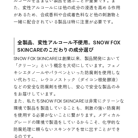
ルコールを含まない製品を選ぶことが重要です。ま
た、変性アルコールには他の成分の浸透を高める作用
があるため、合成香料や合成着色料など他の刺激物と
一緒に配合されている製品は特に注意が必要です。
全製品、変性アルコール不使用。SNOW FOX
SKINCAREのこだわりの成分選び
SNOW FOX SKINCAREは創業以来、製品開発において
「クリーン」という概念を大切にしています。フェノ
キシエタノールやパラベンといった防腐剤を使用しな
い代わりに、レウコノストック（ダイコン根発酵液）
などの安全な防腐剤を使用し、安心で安全な製品のみ
をお届けしています。
また、私たちSNOW FOX SKINCAREは非常にクリーンな
環境で製品を製造していることも、刺激の強い防腐剤
を使用する必要がないことに繋がります。メディカル
グレードの環境で製造をしているからこそ、化学的な
防腐処理に頼らないスキンケアを世に出すことができ
るのです。