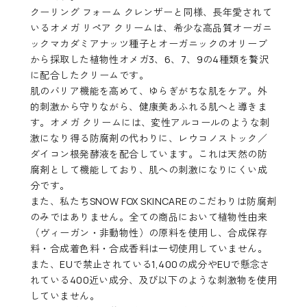
クーリング フォーム クレンザー
と同様、長年愛されて
いる
オメガ リペア クリーム
は、希少な高品質オーガニ
ックマカダミアナッツ種子とオーガニックのオリーブ
から採取した植物性オメガ3、6、7、9の4種類を贅沢
に配合したクリームです。
肌のバリア機能を高めて、ゆらぎがちな肌をケア。外
的刺激から守りながら、健康美あふれる肌へと導きま
す。オメガ クリームには、変性アルコールのような刺
激になり得る防腐剤の代わりに、レウコノストック／
ダイコン根発酵液を配合しています。これは天然の防
腐剤として機能しており、肌への刺激になりにくい成
分です。
また、私たちSNOW FOX SKINCAREのこだわりは防腐剤
のみではありません。全ての商品において植物性由来
（ヴィーガン・非動物性）の原料を使用し、合成保存
料・合成着色料・合成香料は一切使用していません。
また、EUで禁止されている1,400の成分やEUで懸念さ
れている400近い成分、及び以下のような刺激物を使用
していません。