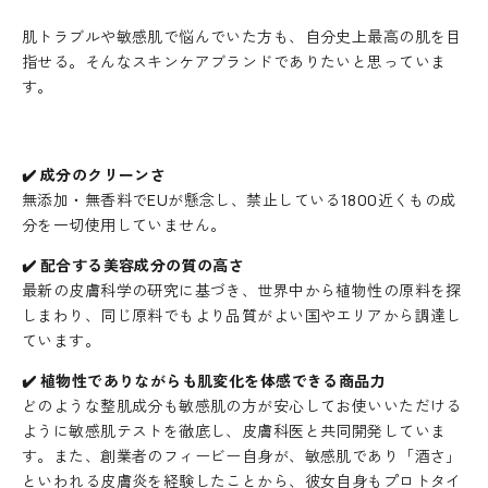
レ
タ
肌トラブルや敏感肌で悩んでいた方も、自分史上最高の肌を目
ー
指せる。そんなスキンケアブランドでありたいと思っていま
に
す。
登
録
す
✔️ 成分のクリーンさ
る
無添加・無香料でEUが懸念し、禁止している1800近くもの成
と
分を一切使用していません。
す
ぐ
✔️ 配合する美容成分の質の高さ
に
最新の皮膚科学の研究に基づき、世界中から植物性の原料を探
使
しまわり、同じ原料でもより品質がよい国やエリアから調達し
え
ています。
る
✔️ 植物性でありながらも肌変化を体感できる商品力
1
環境への取り組み
どのような整肌成分も敏感肌の方が安心してお使いいただける
0
SNOW FOX SKINCAREは、すべての製品容器に100%再生可能
ように敏感肌テストを徹底し、皮膚科医と共同開発していま
%
なPET素材を採用しています。PET素材は、従来よりも省エネ
す。また、創業者のフィービー自身が、敏感肌であり「酒さ」
O
ルギーでの再利用やリサイクルが可能です。
といわれる皮膚炎を経験したことから、彼女自身もプロトタイ
F