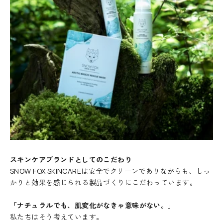
N
e
w
s
l
e
t
t
e
スキンケアブランドとしてのこだわり
r
SNOW FOX SKINCAREは安全でクリーンでありながらも、しっ
ニ
かりと効果を感じられる製品づくりにこだわっています。
ュ
ー
「ナチュラルでも、肌変化がなきゃ意味がない。」
ス
私たちはそう考えています。